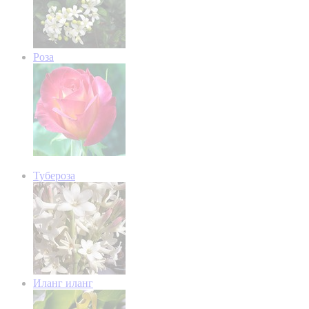
Роза
Тубероза
Иланг иланг