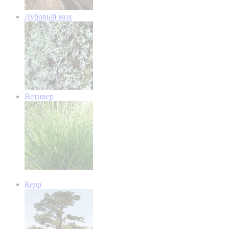
Дубовый мох
Ветивер
Кедр