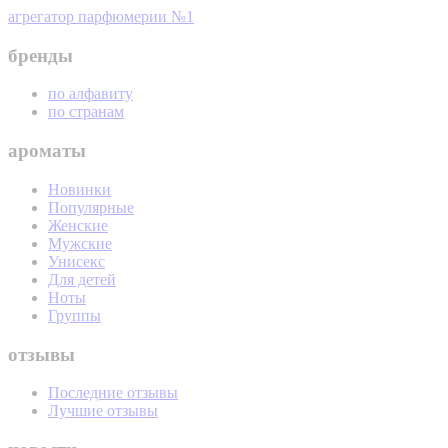
агрегатор парфюмерии №1
бренды
по алфавиту
по странам
ароматы
Новинки
Популярные
Женские
Мужские
Унисекс
Для детей
Ноты
Группы
отзывы
Последние отзывы
Лучшие отзывы