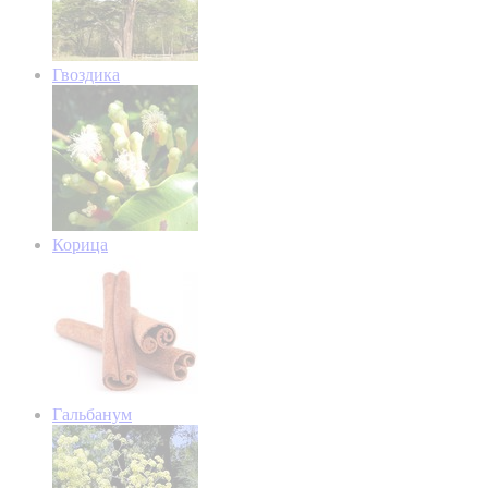
Гвоздика
Корица
Гальбанум