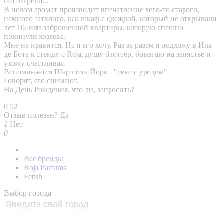
петтигрейн...
В целом аромат производит впечатление чего-то старого,
немного затхлого, как шкаф с одеждой, который не открывали
лет 10, или заброшенной квартиры, которую спешно
покинули хозяева.
Мне не нравится. Но я его хочу. Раз за разом я подхожу в Иль
де Боте к стенду с Roja, душу блоттер, брызгаю на запястье и
ухожу счастливая.
Вспоминается Шарлотта Йорк - "секс с уродом".
Говорят, его снимают.
На День Рождения, что ли, запросить?
0
52
Отзыв полезен?
Да
1
Нет
0
Все бренды
Roja Parfums
Fetish
Выбор города