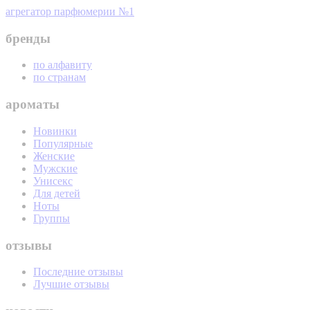
агрегатор парфюмерии №1
бренды
по алфавиту
по странам
ароматы
Новинки
Популярные
Женские
Мужские
Унисекс
Для детей
Ноты
Группы
отзывы
Последние отзывы
Лучшие отзывы