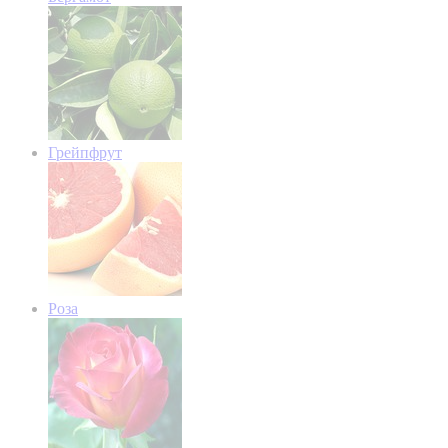
Грейпфрут
Роза