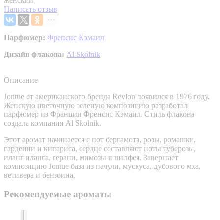
женский
Написать отзыв
Парфюмер:
Френсис Кэмаил
Дизайн флакона:
Al Skolnik
Описание
Jontue от американского бренда Revlon появился в 1976 году.
Женскую цветочную зеленую композицию разработал
парфюмер из Франции Френсис Кэмаил. Стиль флакона
создала компания Al Skolnik.
Этот аромат начинается с нот бергамота, розы, ромашки,
гардении и кипариса, сердце составляют ноты туберозы,
иланг иланга, герани, мимозы и шалфея. Завершает
композицию Jontue база из пачули, мускуса, дубового мха,
ветивера и бензоина.
Рекомендуемые ароматы