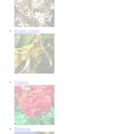
Иланг иланг
Герань
Мимоза