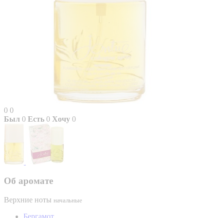
0
0
Был
0
Есть
0
Хочу
0
Об аромате
Верхние ноты
начальные
Бергамот