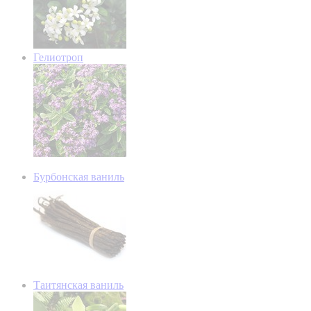
Гелиотроп
Бурбонская ваниль
Таитянская ваниль