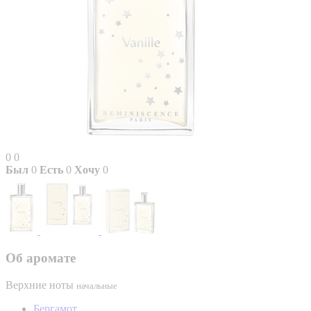
0
0
Был
0
Есть
0
Хочу
0
Об аромате
Верхние ноты
начальные
Бергамот