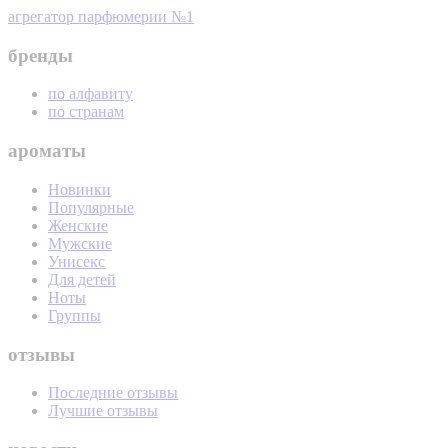
агрегатор парфюмерии №1
бренды
по алфавиту
по странам
ароматы
Новинки
Популярные
Женские
Мужские
Унисекс
Для детей
Ноты
Группы
отзывы
Последние отзывы
Лучшие отзывы