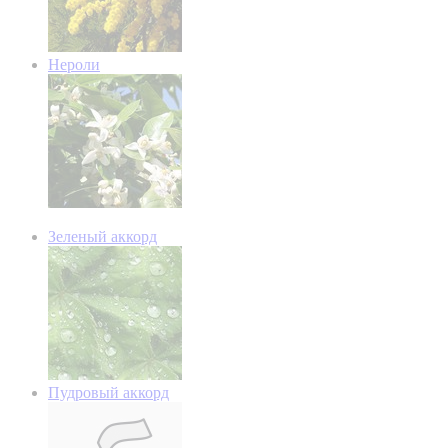
Нероли
Зеленый аккорд
Пудровый аккорд