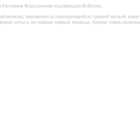
м Евгением Фирсановым под брендом Reflexion.
ной мимозы, неизменно ассоциирующейся с ранней весной, юнос
пудровые ноты и легчайшие пряные нюансы. Аромат очень пози