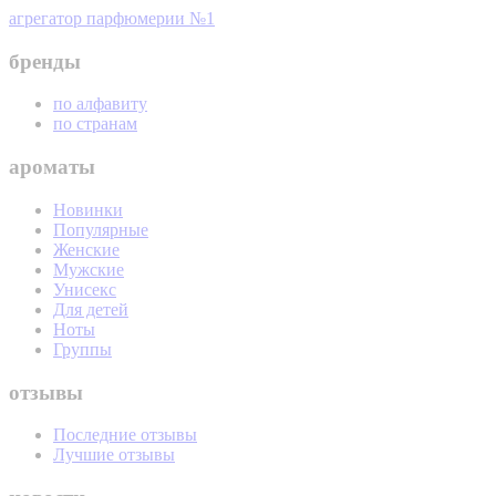
агрегатор парфюмерии №1
бренды
по алфавиту
по странам
ароматы
Новинки
Популярные
Женские
Мужские
Унисекс
Для детей
Ноты
Группы
отзывы
Последние отзывы
Лучшие отзывы