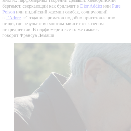
многих парфюмерных творений Демаши; калабрийский
бергамот, сверкающий как брильянт в
Dior Addict
или
Pure
Poison
или индийский жасмин самбак, солирующий
в
J`Adore
.
«Создание ароматов подобно приготовлению
пищи, где результат во многом зависит от качества
ингредиентов. В парфюмерии все то же самое», —
говорит Франсуа Демаши.