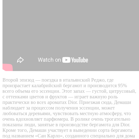
Второй эпизод — поездка в итальянский Реджо, где
произрастает калабрийский бергамот и производится 95%
всего объема его эссенции. Этот запах — густой, цитрусовый,
с оттенками цветов и фруктов — играет важную роль
практически во всех ароматах Dior. Приезжая сюда, Демаши
наблюдает за процессом получения эссенции, может
любоваться деревьями, чувствовать местную атмосферу, что
очень вдохновляет парфюмера. В ролике очень трогательно
показаны люди, занятые в производстве бергамота для Dior.
Кроме того, Демаши участвует в выведении сорта бергамота
под названием «Сан Карло», созданного специально для дома