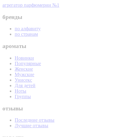
агрегатор парфюмерии №1
бренды
по алфавиту
по странам
ароматы
Новинки
Популярные
Женские
Мужские
Унисекс
Для детей
Ноты
Группы
отзывы
Последние отзывы
Лучшие отзывы