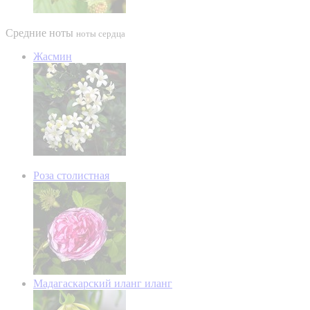
Средние ноты
ноты сердца
Жасмин
Роза столистная
Мадагаскарский иланг иланг