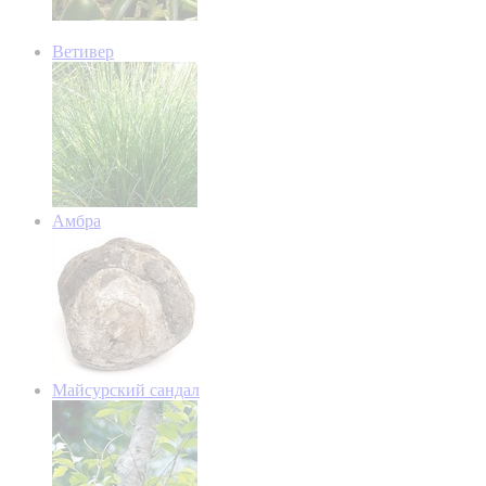
Ветивер
Амбра
Майсурский сандал