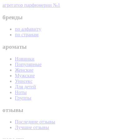
агрегатор парфюмерии №1
бренды
по алфавиту
по странам
ароматы
Новинки
Популярные
Женские
Мужские
Унисекс
Для детей
Ноты
Группы
отзывы
Последние отзывы
Лучшие отзывы