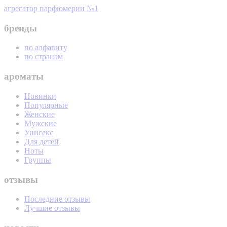
агрегатор парфюмерии №1
бренды
по алфавиту
по странам
ароматы
Новинки
Популярные
Женские
Мужские
Унисекс
Для детей
Ноты
Группы
отзывы
Последние отзывы
Лучшие отзывы