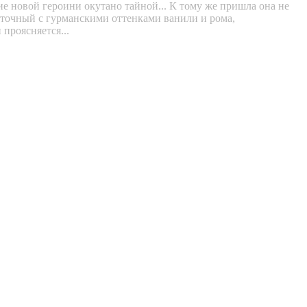
ие новой героини окутано тайной... К тому же пришла она не
сточный с гурманскими оттенками ванили и рома,
 проясняется...