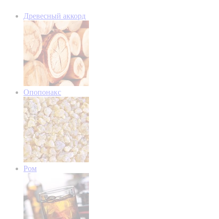
Древесный аккорд
Опопонакс
Ром