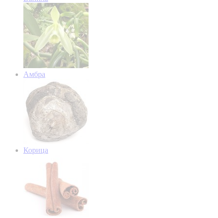
Амбра
Корица