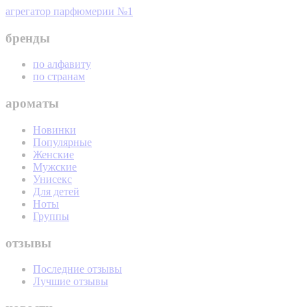
агрегатор парфюмерии №1
бренды
по алфавиту
по странам
ароматы
Новинки
Популярные
Женские
Мужские
Унисекс
Для детей
Ноты
Группы
отзывы
Последние отзывы
Лучшие отзывы