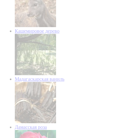
Кашемировое дерево
Мадагаскарская ваниль
Дамасская роза