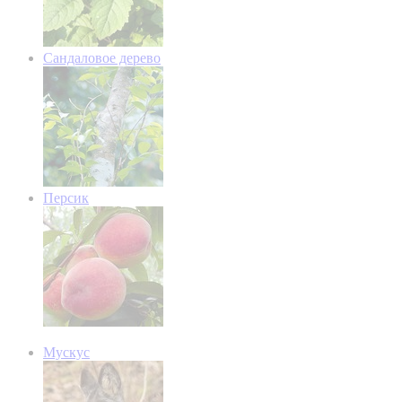
Сандаловое дерево
Персик
Мускус