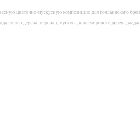
весную цветочно-мускусную композицию для голландского бренд
ндалового дерева, персика, мускуса, кашемирового дерева, мада