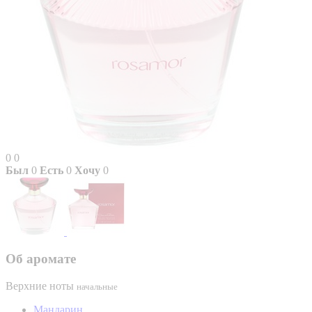
0
0
Был
0
Есть
0
Хочу
0
Об аромате
Верхние ноты
начальные
Мандарин