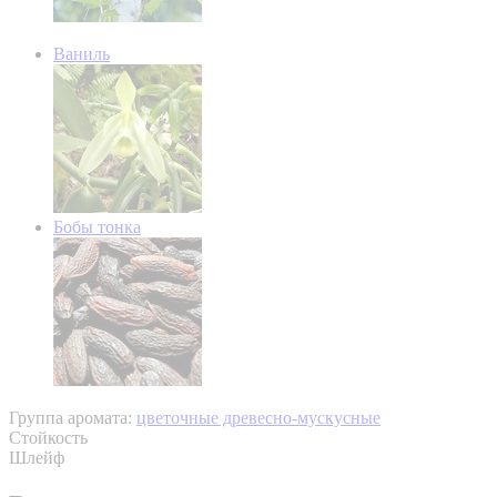
Ваниль
Бобы тонка
Группа аромата:
цветочные древесно-мускусные
Стойкость
Шлейф