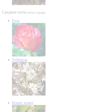
Средние ноты
ноты сердца
Роза
Тубероза
Иланг иланг