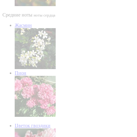
Средние ноты
ноты сердца
Жасмин
Пион
Цветок гвоздики