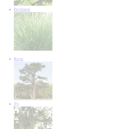
Ветивер
Кедр
Уд