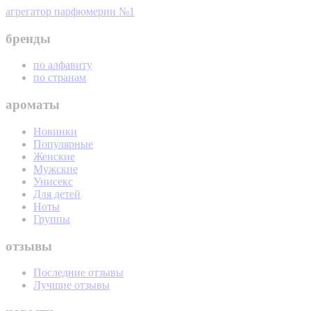
агрегатор парфюмерии №1
бренды
по алфавиту
по странам
ароматы
Новинки
Популярные
Женские
Мужские
Унисекс
Для детей
Ноты
Группы
отзывы
Последние отзывы
Лучшие отзывы