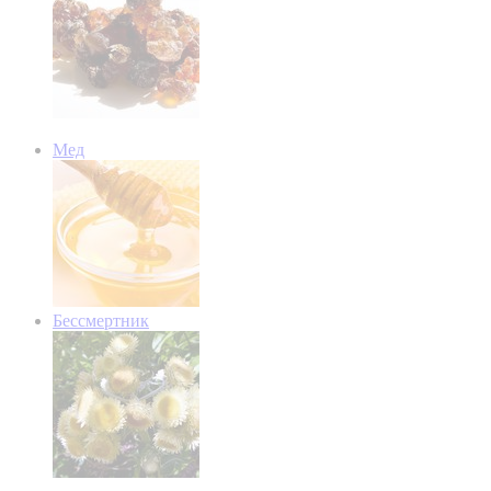
Мед
Бессмертник