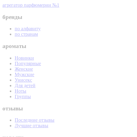
агрегатор парфюмерии №1
бренды
по алфавиту
по странам
ароматы
Новинки
Популярные
Женские
Мужские
Унисекс
Для детей
Ноты
Группы
отзывы
Последние отзывы
Лучшие отзывы