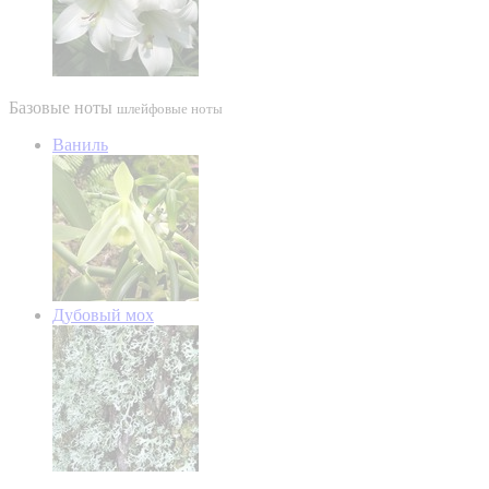
Базовые ноты
шлейфовые ноты
Ваниль
Дубовый мох