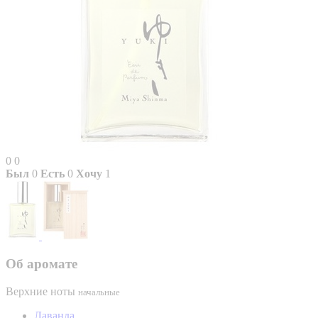
0
0
Был
0
Есть
0
Хочу
1
Об аромате
Верхние ноты
начальные
Лаванда