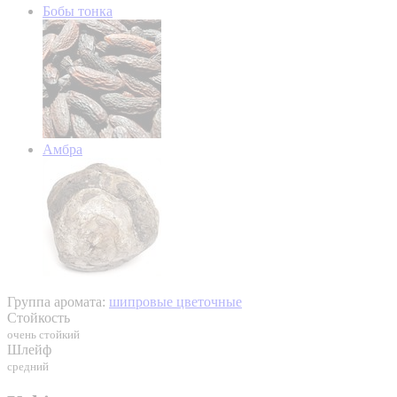
Бобы тонка
Амбра
Группа аромата:
шипровые цветочные
Стойкость
очень стойкий
Шлейф
средний