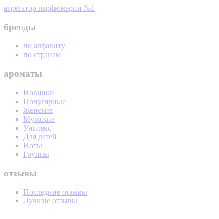
агрегатор парфюмерии №1
бренды
по алфавиту
по странам
ароматы
Новинки
Популярные
Женские
Мужские
Унисекс
Для детей
Ноты
Группы
отзывы
Последние отзывы
Лучшие отзывы