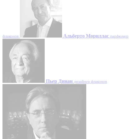
Альберто Мориллас
флаконов
парфюмер
Пьер Динан
дизайнер флаконов