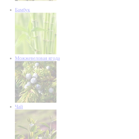
Бамбук
Можжевеловая ягода
Чай