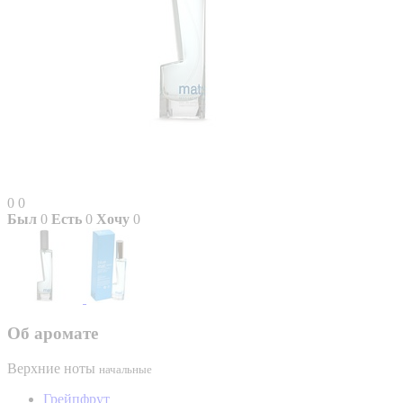
0
0
Был
0
Есть
0
Хочу
0
Об аромате
Верхние ноты
начальные
Грейпфрут