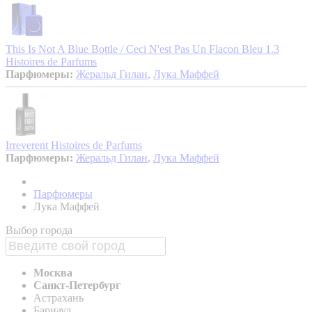
This Is Not A Blue Bottle / Ceci N'est Pas Un Flacon Bleu 1.3
Histoires de Parfums
Парфюмеры:
Жеральд Гилан
,
Лука Маффей
Irreverent
Histoires de Parfums
Парфюмеры:
Жеральд Гилан
,
Лука Маффей
Парфюмеры
Лука Маффей
Выбор города
Москва
Санкт-Петербург
Астрахань
Барнаул