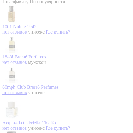
По алфавиту
По популярности
1001
Nobile 1942
нет отзывов
унисекс
Где купить?
1848!
Brera6 Perfumes
нет отзывов
мужской
60mph Club
Brera6 Perfumes
нет отзывов
унисекс
Acquasala
Gabriella Chieffo
нет отзывов
унисекс
Где купить?