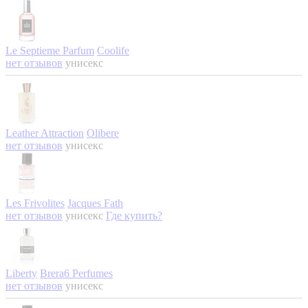
Le Septieme Parfum
Coolife
нет отзывов
унисекс
Leather Attraction
Olibere
нет отзывов
унисекс
Les Frivolites
Jacques Fath
нет отзывов
унисекс
Где купить?
Liberty
Brera6 Perfumes
нет отзывов
унисекс