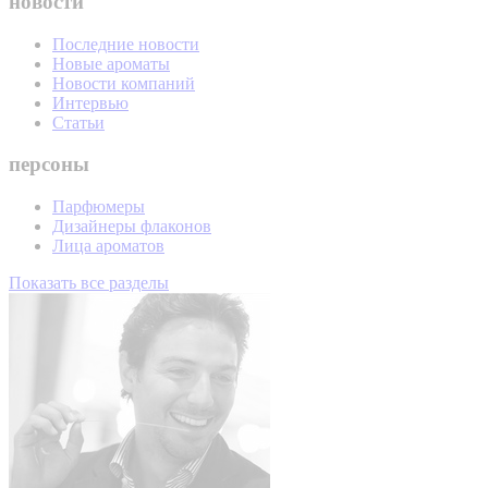
новости
Последние новости
Новые ароматы
Новости компаний
Интервью
Статьи
персоны
Парфюмеры
Дизайнеры флаконов
Лица ароматов
Показать все разделы