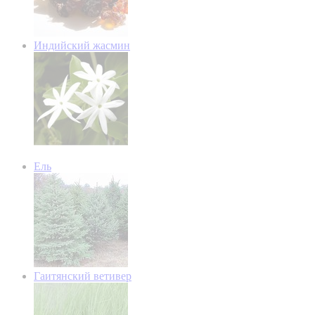
Индийский жасмин
Ель
Гаитянский ветивер