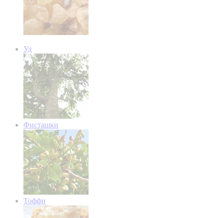
Уд
Фисташки
Тоффи