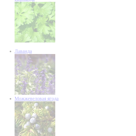
Лаванда
Можжевеловая ягода