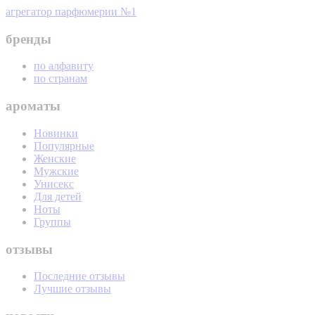
агрегатор парфюмерии №1
бренды
по алфавиту
по странам
ароматы
Новинки
Популярные
Женские
Мужские
Унисекс
Для детей
Ноты
Группы
отзывы
Последние отзывы
Лучшие отзывы