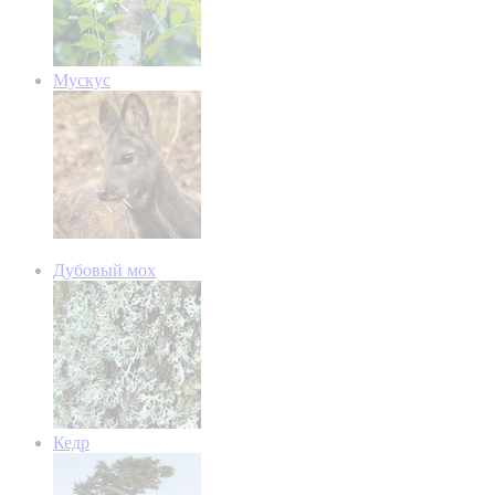
Мускус
Дубовый мох
Кедр