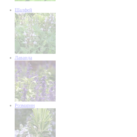
Шалфей
Лаванда
Розмарин