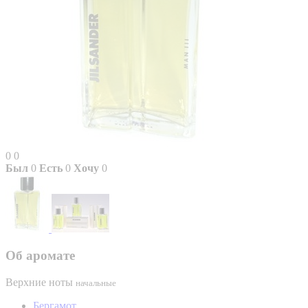
0
0
Был
0
Есть
0
Хочу
0
Об аромате
Верхние ноты
начальные
Бергамот