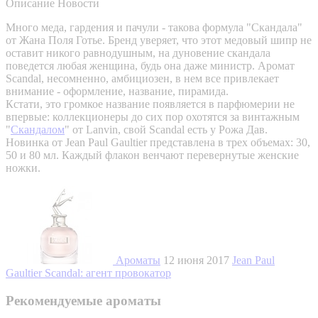
Описание
Новости
Много меда, гардения и пачули - такова формула "Скандала"
от Жана Поля Готье. Бренд уверяет, что этот медовый шипр не
оставит никого равнодушным, на дуновение скандала
поведется любая женщина, будь она даже министр. Аромат
Scandal, несомненно, амбициозен, в нем все привлекает
внимание - оформление, название, пирамида.
Кстати, это громкое название появляется в парфюмерии не
впервые: коллекционеры до сих пор охотятся за винтажным
"
Скандалом
" от Lanvin, свой Scandal есть у Рожа Дав.
Новинка от Jean Paul Gaultier представлена в трех объемах: 30,
50 и 80 мл. Каждый флакон венчают перевернутые женские
ножки.
Ароматы
12 июня 2017
Jean Paul
Gaultier Scandal: агент провокатор
Рекомендуемые ароматы