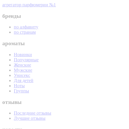
агрегатор парфюмерии №1
бренды
по алфавиту
по странам
ароматы
Новинки
Популярные
Женские
Мужские
Унисекс
Для детей
Ноты
Группы
отзывы
Последние отзывы
Лучшие отзывы