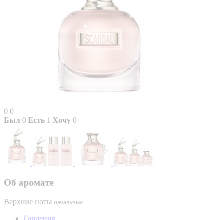
0
0
Был
0
Есть
1
Хочу
0
Об аромате
Верхние ноты
начальные
Гардения