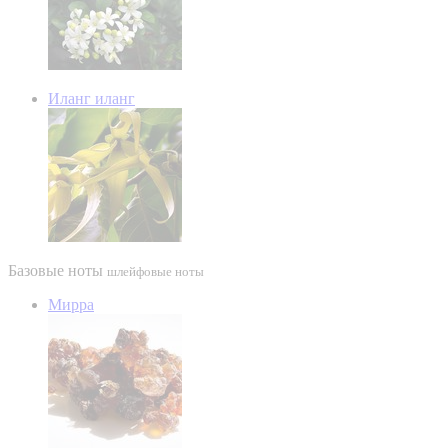
Иланг иланг
Базовые ноты
шлейфовые ноты
Мирра