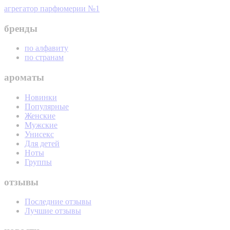
агрегатор парфюмерии №1
бренды
по алфавиту
по странам
ароматы
Новинки
Популярные
Женские
Мужские
Унисекс
Для детей
Ноты
Группы
отзывы
Последние отзывы
Лучшие отзывы