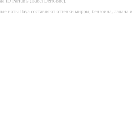
D Parfums (Isabel Derroisne).
е ноты Ilaya составляют оттенки мирры, бензоина, ладана и