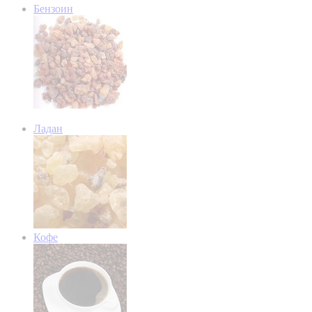
Бензоин
Ладан
Кофе