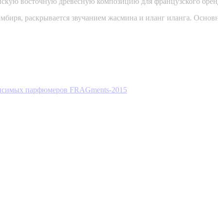
кую восточную древесную композицию для французского бренда I
биря, раскрывается звучанием жасмина и иланг иланга. Основны
висимых парфюмеров FRAGments-2015