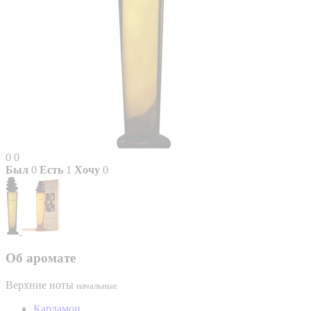
0
0
Был
0
Есть
1
Хочу
0
Об аромате
Верхние ноты
начальные
Кардамон