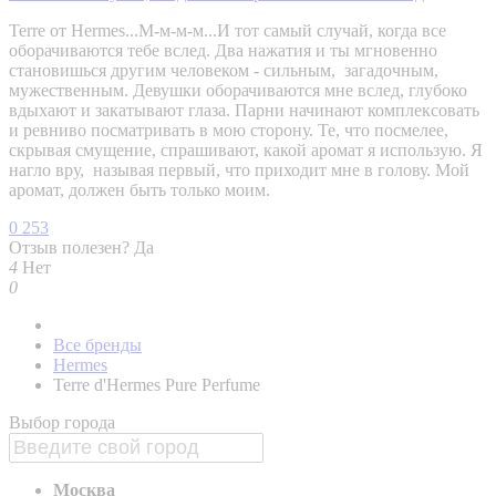
Terre от Hermes...М-м-м-м...И тот самый случай, когда все
оборачиваются тебе вслед. Два нажатия и ты мгновенно
становишься другим человеком - сильным, загадочным,
мужественным. Девушки оборачиваются мне вслед, глубоко
вдыхают и закатывают глаза. Парни начинают комплексовать
и ревниво посматривать в мою сторону. Те, что посмелее,
скрывая смущение, спрашивают, какой аромат я использую. Я
нагло вру, называя первый, что приходит мне в голову. Мой
аромат, должен быть только моим.
0
253
Отзыв полезен?
Да
4
Нет
0
Все бренды
Hermes
Terre d'Hermes Pure Perfume
Выбор города
Москва