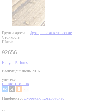
Группа аромата:
фужерные акватические
Стойкость
Шлейф
92656
Haught Parfums
Выпущен:
июнь 2016
унисекс
Написать отзыв
Парфюмер:
Джэрекью Коваррубиас