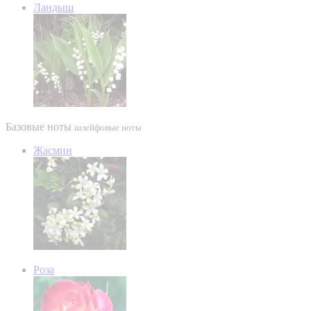
Ландыш
Базовые ноты
шлейфовые ноты
Жасмин
Роза