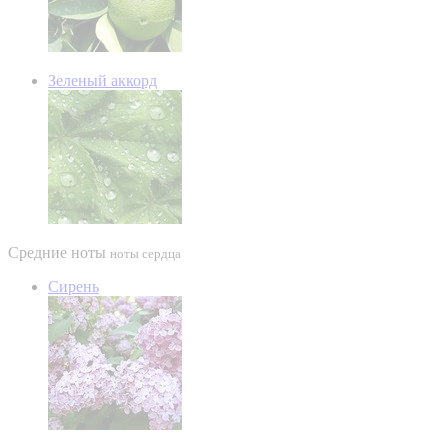
Зеленый аккорд
Средние ноты
ноты сердца
Сирень