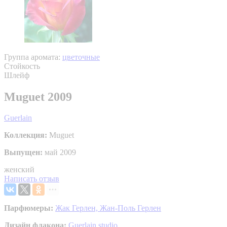
Группа аромата:
цветочные
Стойкость
Шлейф
Muguet 2009
Guerlain
Коллекция:
Muguet
Выпущен:
май 2009
женский
Написать отзыв
Парфюмеры:
Жак Герлен,
Жан-Поль Герлен
Дизайн флакона:
Guerlain studio