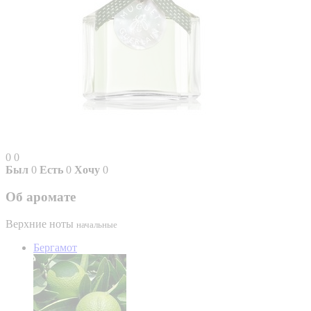
0
0
Был
0
Есть
0
Хочу
0
Об аромате
Верхние ноты
начальные
Бергамот