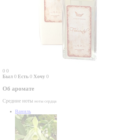
0
0
Был
0
Есть
0
Хочу
0
Об аромате
Средние ноты
ноты сердца
Ваниль