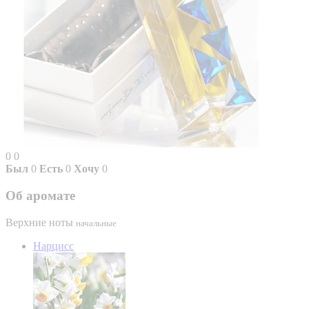
0
0
Был
0
Есть
0
Хочу
0
Об аромате
Верхние ноты
начальные
Нарцисс