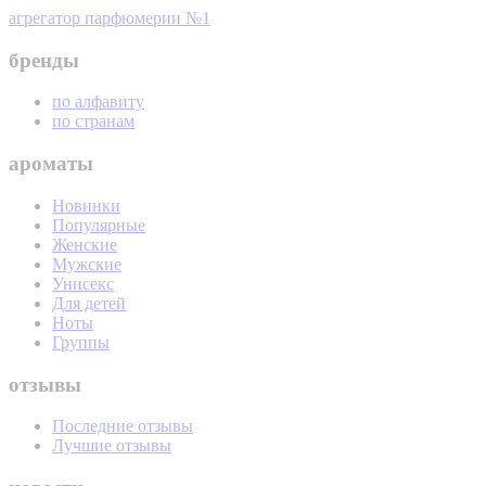
агрегатор парфюмерии №1
бренды
по алфавиту
по странам
ароматы
Новинки
Популярные
Женские
Мужские
Унисекс
Для детей
Ноты
Группы
отзывы
Последние отзывы
Лучшие отзывы