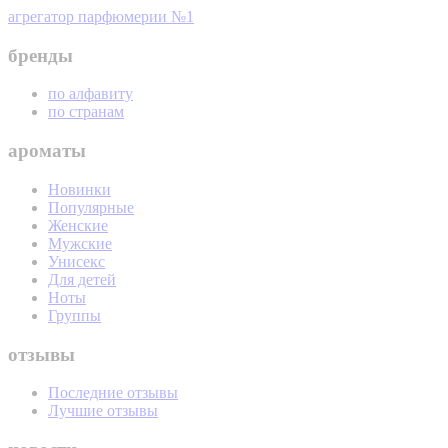
агрегатор парфюмерии №1
бренды
по алфавиту
по странам
ароматы
Новинки
Популярные
Женские
Мужские
Унисекс
Для детей
Ноты
Группы
отзывы
Последние отзывы
Лучшие отзывы