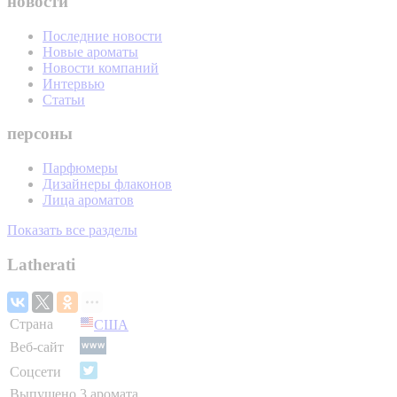
новости
Последние новости
Новые ароматы
Новости компаний
Интервью
Статьи
персоны
Парфюмеры
Дизайнеры флаконов
Лица ароматов
Показать все разделы
Latherati
Страна
США
Веб-сайт
Соцсети
Выпущено
3 аромата