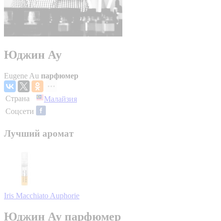
Юджин Ау
Eugene Au
парфюмер
Страна
Малайзия
Соцсети
Лучший аромат
Iris Macchiato
Auphorie
Юджин Ау парфюмер