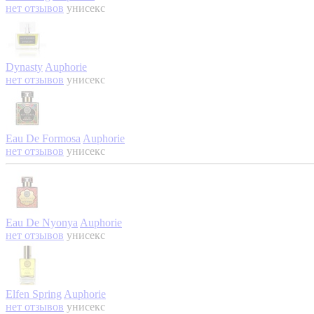
нет отзывов
унисекс
Dynasty
Auphorie
нет отзывов
унисекс
Eau De Formosa
Auphorie
нет отзывов
унисекс
Eau De Nyonya
Auphorie
нет отзывов
унисекс
Elfen Spring
Auphorie
нет отзывов
унисекс