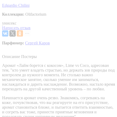
Edgardio Chilini
Коллекция:
Olifactorium
унисекс
Написать отзыв
Парфюмер:
Сергей Каров
Описание
Постеры
Аромат «Лайм борется с кокосом», Lime vs Coco, адресован
тем, "кто умеет владеть страстью, но держать зов природы под
контролем до нужного момента. Не столько важно
механическое занятие, сколько умение им заниматься,
наслаждаться и дарить наслаждение. Возможно, настало время
переходить на другой качественный уровень – по любви.
Начинается аромат очень резво. Знакомясь, согреваясь на
коже, почувствовав, что вы реагируете на его присутствие,
аромат становиться ближе, и пытается ответить взаимностью,
и согреть вас тоже, принести приятные мгновения и
порадовать своим интимным звучанием".