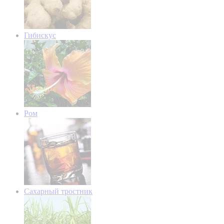
Гибискус
Ром
Сахарный тростник