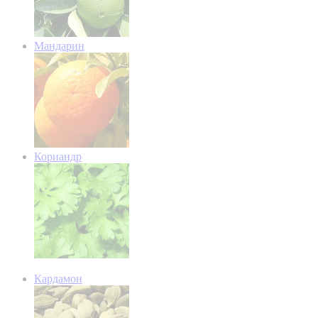
Мандарин
Кориандр
Кардамон