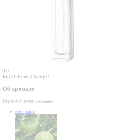
0
0
Был
0
Есть
0
Хочу
0
Об аромате
Верхние ноты
начальные
Бергамот