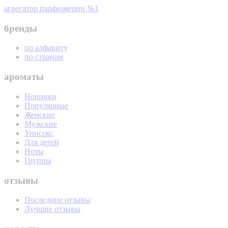
агрегатор парфюмерии №1
бренды
по алфавиту
по странам
ароматы
Новинки
Популярные
Женские
Мужские
Унисекс
Для детей
Ноты
Группы
отзывы
Последние отзывы
Лучшие отзывы