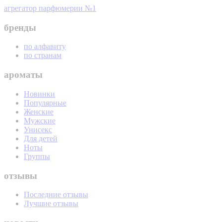
агрегатор парфюмерии №1
бренды
по алфавиту
по странам
ароматы
Новинки
Популярные
Женские
Мужские
Унисекс
Для детей
Ноты
Группы
отзывы
Последние отзывы
Лучшие отзывы