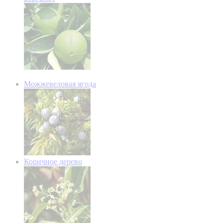
Можжевеловая ягода
Коричное дерево