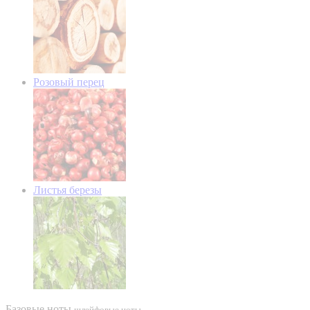
Розовый перец
Листья березы
Базовые ноты
шлейфовые ноты