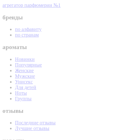
агрегатор парфюмерии №1
бренды
по алфавиту
по странам
ароматы
Новинки
Популярные
Женские
Мужские
Унисекс
Для детей
Ноты
Группы
отзывы
Последние отзывы
Лучшие отзывы