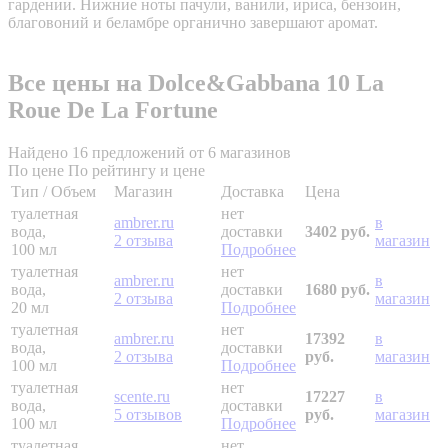
гардении. Нижние ноты пачули, ванили, ириса, бензоин,
благовоний и беламбре органично завершают аромат.
Все цены на Dolce&Gabbana 10 La
Roue De La Fortune
Найдено 16 предложений от 6 магазинов
По цене
По рейтингу и цене
Тип / Объем
Магазин
Доставка
Цена
туалетная
нет
ambrer.ru
в
вода,
доставки
3402 руб.
2 отзыва
магазин
100 мл
Подробнее
туалетная
нет
ambrer.ru
в
вода,
доставки
1680 руб.
2 отзыва
магазин
20 мл
Подробнее
туалетная
нет
ambrer.ru
17392
в
вода,
доставки
2 отзыва
руб.
магазин
100 мл
Подробнее
туалетная
нет
scente.ru
17227
в
вода,
доставки
5 отзывов
руб.
магазин
100 мл
Подробнее
туалетная
нет