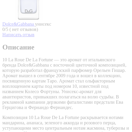
Dolce&Gabbana
унисекс
0/5 ( нет отзывов)
Написать отзыв
Описание
10 La Roue De La Fortune — это аромат от итальянского
бренда Dolce&Gabbana с восточной цветочной композицией,
которую разработал французский парфюмер Орельен Гишар.
Аромат вышел в сентябре 2009 года и вошел в коллекцию,
посвященную картам Таро. Аромат стал ольфакторным
воплощением карты под номером 10, известной под
названием Колесо Фортуны. Унисекс-аромат для
авантюристов, привыкших полагаться на волю судьбы. В
рекламной кампании дерзкими фаталистами предстали Ева
Герцигова и Фернандо Фернандес.
Композиция 10 La Roue De La Fortune раскрывается нотами
мандарина, ананаса, зеленого аккорда и розового перца,
уступающими место центральным нотам жасмина, туберозы и