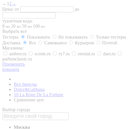
←
1
2
→
Цена:
от
до
туалетная вода:
8
20
50
100
мл
мл
мл
мл
Выбрать все
Тестеры
Показывать
Не показывать
Только тестеры
Доставка
Все
Самовывоз
Курьером
Почтой
Магазины:
ambrer.ru
scente.ru
ry7.ru
orental.ru
daer.ru
parfumclassic.ru
Применить
показать
Все бренды
Dolce&Gabbana
10 La Roue De La Fortune
Сравнение цен
Выбор города
Москва