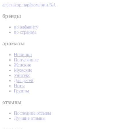
агрегатор парфюмерии №1
бренды
по алфавиту
по странам
ароматы
Новинки
Популярные
Женские
Мужские
Унисекс
Для детей
Ноты
Группы
отзывы
Последние отзывы
Лучшие отзывы