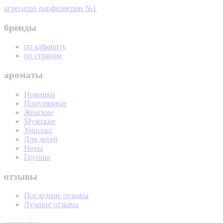
агрегатор парфюмерии №1
бренды
по алфавиту
по странам
ароматы
Новинки
Популярные
Женские
Мужские
Унисекс
Для детей
Ноты
Группы
отзывы
Последние отзывы
Лучшие отзывы