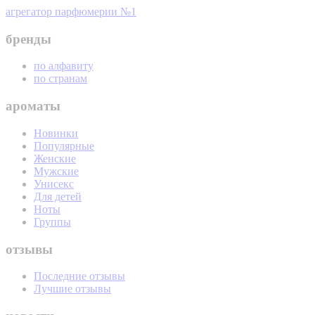
агрегатор парфюмерии №1
бренды
по алфавиту
по странам
ароматы
Новинки
Популярные
Женские
Мужские
Унисекс
Для детей
Ноты
Группы
отзывы
Последние отзывы
Лучшие отзывы