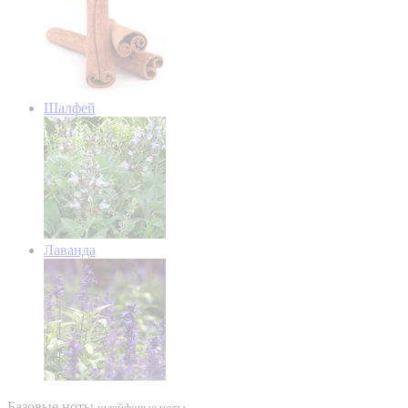
Шалфей
Лаванда
Базовые ноты
шлейфовые ноты