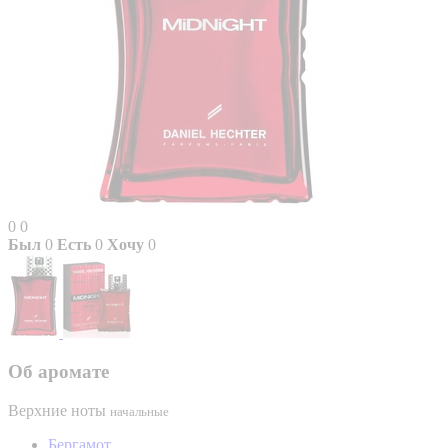
0
0
Был
0
Есть
0
Хочу
0
Об аромате
Верхние ноты
начальные
Бергамот