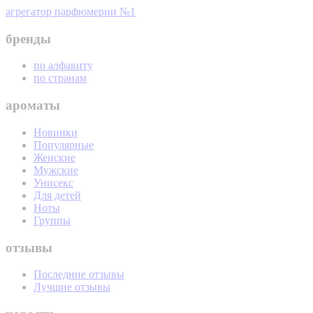
агрегатор парфюмерии №1
бренды
по алфавиту
по странам
ароматы
Новинки
Популярные
Женские
Мужские
Унисекс
Для детей
Ноты
Группы
отзывы
Последние отзывы
Лучшие отзывы