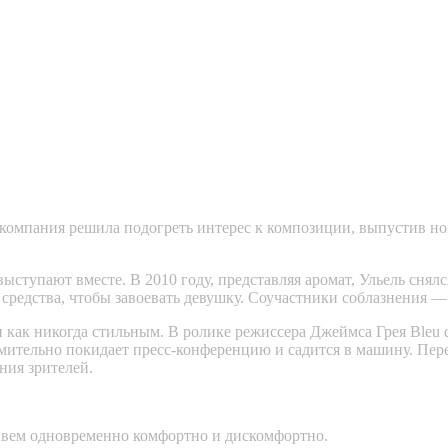
компания решила подогреть интерес к композиции, выпустив но
выступают вместе. В 2010 году, представляя аромат, Ульель снял
едства, чтобы завоевать девушку. Соучастники соблазнения — мел
как никогда стильным. В ролике режиссера Джеймса Грея Bleu de
емительно покидает пресс-конференцию и садится в машину. Пер
ния зрителей.
живем одновременно комфортно и дискомфортно.