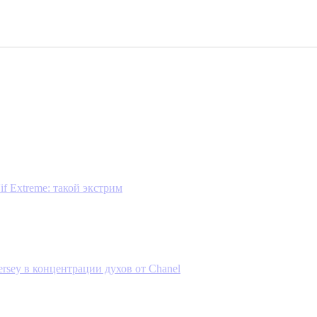
if Extreme: такой экстрим
Jersey в концентрации духов от Chanel