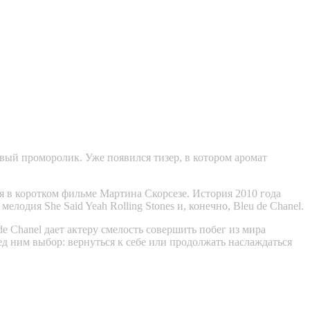
вый проморолик. Уже появился тизер, в котором аромат
ся в коротком фильме Мартина Скорсезе. История 2010 года
одия She Said Yeah Rolling Stones и, конечно, Bleu de Chanel.
 Chanel дает актеру смелость совершить побег из мира
ед ним выбор: вернуться к себе или продолжать наслаждаться