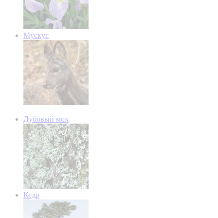
Мускус
Дубовый мох
Кедр