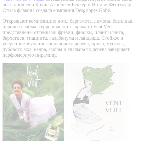
восстановлена Кэлис Асанчеев-Беккер и Натали Фестхауэр.
Стиль флакона создала компания Desgrippes Gobé.
Открывают композицию ноты бергамота, лимона, базилика,
нероли и лайма, сердечные ноты аромата Vent Vert
представлены оттенками фрезии, фиалки, иланг иланга,
бархатцев, гиацинта, гальбанума и ландыша. Стойкое и
уверенное звучание сандалового дерева, ириса, мускуса,
дубового мха, кедра, амбры и гваякового дерева завершает
парфюмерную пирамиду.