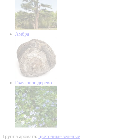
Амбра
Гваяковое дерево
Группа аромата:
цветочные зеленые