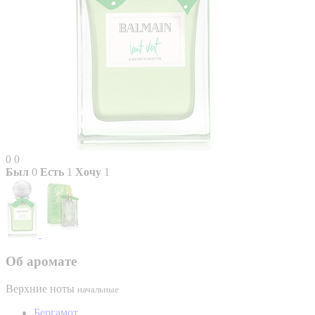
0
0
Был
0
Есть
1
Хочу
1
Об аромате
Верхние ноты
начальные
Бергамот