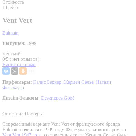
Стойкость
Шлейф
Vent Vert
Balmain
Выпущен:
1999
женский
0/5 ( нет отзывов)
Написать отзыв
Парфюмеры:
Калис Беккер,
Жермен Селье,
Натали
Фестхауэр
Дизайн флакона:
Desgrippes Gobé
Описание
Постеры
Современный вариант Vent Vert от французского бренда
Balmain появился в 1999 году. Формула культового аромата
Vent Vert 1947 года
, составленная тогда Жермен Селье, была