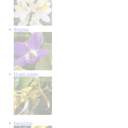
Фиалка
Иланг иланг
Бархатцы