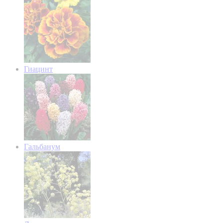
Гиацинт
Гальбанум