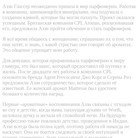
Аззи Глассер неожиданно пришла в мир парфюмерии. Работая
в компании, занимающейся минералами, она подумала о
создании камней, которые бы могли пахнуть. Проект оказался
успешным. Британская компания CPL Aromas, реализовавшая
его, предложила Аззи пройти обучение и стать парфюмером.
Я всё время общаюсь с женщинами; спрашиваю их о том, что
они хотят, и знаю, с какой страстью они говорят об ароматах.
Это общение упрощает мою работу.
Для девушки, которая приравнивала парфюмерию к миру
гламура, это был шанс, который предоставил ей путевку в
жизнь. После двадцати лет работы в компании CPL
основатели бренда Agent Provocateur Джо Коре и Серена Риз
предложили Аззи сотрудничество, которое сделало её
известной. Ее женский аромат Maitresse был удостоен
большого количества наград.
Первые «ароматные» воспоминания Аззи связаны с отходом
ко сну в детстве, когда мама, пахнущая духами от Worth,
целовала дочку и желала ей спокойной ночи. На будущую
профессию также повлияло детство, проведенное в Индии.
Аззи всегда была полна идей, поэтому работа ей никогда не
наскучит. Она не боится следовать за своей интуицией и
рушить стереотипы, быть уникальной и выделяться.