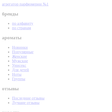
агрегатор парфюмерии №1
бренды
по алфавиту
по странам
ароматы
Новинки
Популярные
Женские
Мужские
Унисекс
Для детей
Ноты
Группы
отзывы
Последние отзывы
Лучшие отзывы