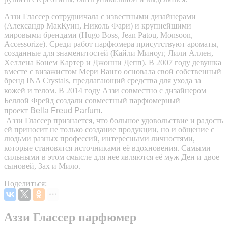
Аззи Глассер сотрудничала с известными дизайнерами
(Александр МакКуин, Николь Фари) и крупнейшими
мировыми брендами (Hugo Boss, Jean Patou, Monsoon,
Accessorize). Среди работ парфюмера присутствуют ароматы,
созданные для знаменитостей (Кайли Миноуг, Лили Аллен,
Хеллена Бонем Картер и Джонни Депп). В 2007 году девушка
вместе с визажистом Мери Ванго основала свой собственный
бренд INA Crystals, предлагающий средства для ухода за
кожей и телом.
В 2014 году Аззи совместно с дизайнером
Беллой Фрейд создали совместный парфюмерный
проект
Bella Freud Parfum.
Аззи Глассер признается, что большое удовольствие и радость
ей приносит не только создание продукции, но и общение с
людьми разных профессий, интересными личностями,
которые становятся источниками её вдохновения. Самыми
сильными в этом смысле для нее являются её муж Ден и двое
сыновей, Зах и Мило.
Поделиться:
Аззи Глассер парфюмер