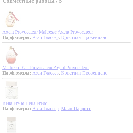
Совместные работы
/ 5
Agent Provocateur Maîtresse
Agent Provocateur
Парфюмеры:
Аззи Глассер
,
Кристиан Провенцано
Maîtresse Eau Provocateur
Agent Provocateur
Парфюмеры:
Аззи Глассер
,
Кристиан Провенцано
Bella Freud
Bella Freud
Парфюмеры:
Аззи Глассер
,
Майк Парротт