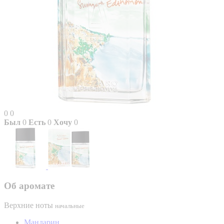
0
0
Был
0
Есть
0
Хочу
0
Об аромате
Верхние ноты
начальные
Мандарин