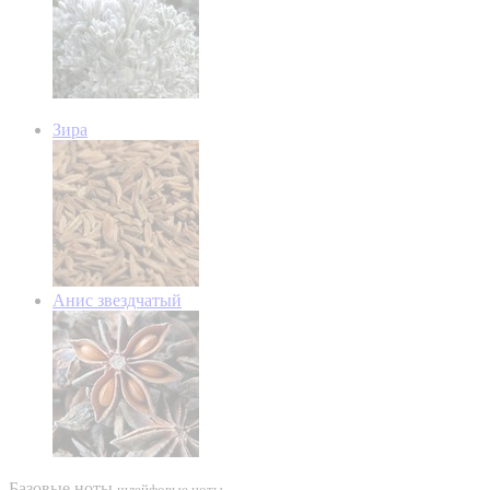
Зира
Анис звездчатый
Базовые ноты
шлейфовые ноты