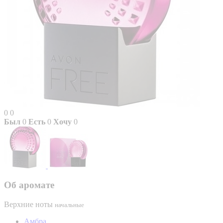
0
0
Был
0
Есть
0
Хочу
0
Об аромате
Верхние ноты
начальные
Амбра