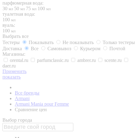
парфюмерная вода:
30
50
75
100
мл
мл
мл
мл
туалетная вода:
100
мл
вуаль:
100
мл
Выбрать все
Тестеры
Показывать
Не показывать
Только тестеры
Доставка
Все
Самовывоз
Курьером
Почтой
Магазины:
orental.ru
parfumclassic.ru
ambrer.ru
scente.ru
daer.ru
Применить
показать
Все бренды
Armani
Armani Mania pour Femme
Сравнение цен
Выбор города