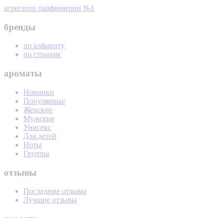
агрегатор парфюмерии №1
бренды
по алфавиту
по странам
ароматы
Новинки
Популярные
Женские
Мужские
Унисекс
Для детей
Ноты
Группы
отзывы
Последние отзывы
Лучшие отзывы