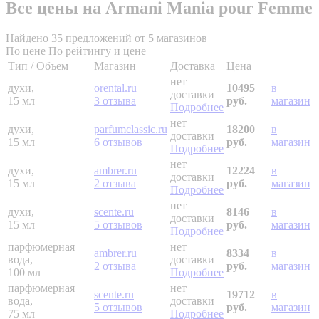
Все цены на Armani Mania pour Femme
Найдено 35 предложений от 5 магазинов
По цене
По рейтингу и цене
Тип / Объем
Магазин
Доставка
Цена
нет
духи,
orental.ru
10495
в
доставки
15 мл
3 отзыва
руб.
магазин
Подробнее
нет
духи,
parfumclassic.ru
18200
в
доставки
15 мл
6 отзывов
руб.
магазин
Подробнее
нет
духи,
ambrer.ru
12224
в
доставки
15 мл
2 отзыва
руб.
магазин
Подробнее
нет
духи,
scente.ru
8146
в
доставки
15 мл
5 отзывов
руб.
магазин
Подробнее
парфюмерная
нет
ambrer.ru
8334
в
вода,
доставки
2 отзыва
руб.
магазин
100 мл
Подробнее
парфюмерная
нет
scente.ru
19712
в
вода,
доставки
5 отзывов
руб.
магазин
75 мл
Подробнее