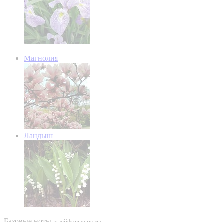
Магнолия
Ландыш
Базовые ноты
шлейфовые ноты