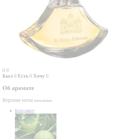
0
0
Был
0
Есть
0
Хочу
0
Об аромате
Верхние ноты
начальные
Бергамот