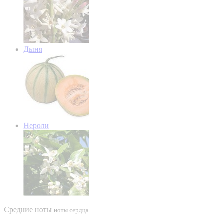
Дыня
Нероли
Средние ноты
ноты сердца