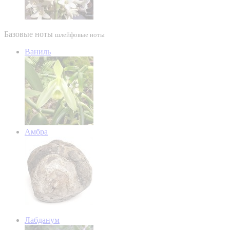
Базовые ноты
шлейфовые ноты
Ваниль
Амбра
Лабданум