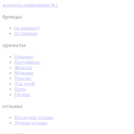
агрегатор парфюмерии №1
бренды
по алфавиту
по странам
ароматы
Новинки
Популярные
Женские
Мужские
Унисекс
Для детей
Ноты
Группы
отзывы
Последние отзывы
Лучшие отзывы