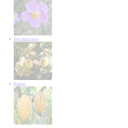
Бессмертник
Какао