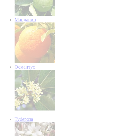
Мандарин
Османтус
Тубероза