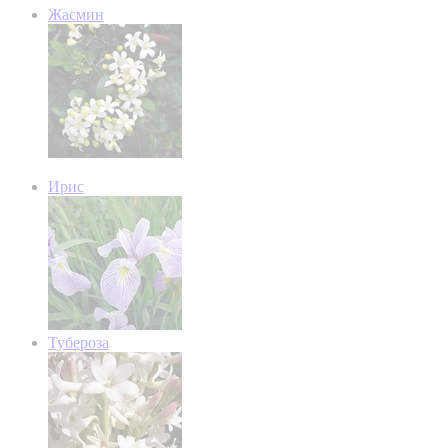
Жасмин
Ирис
Тубероза