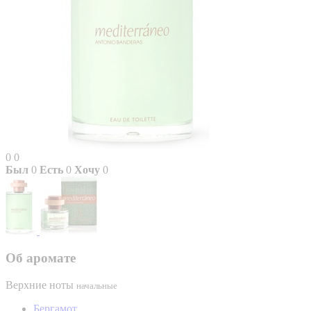
0
0
Был
0
Есть
0
Хочу
0
Об аромате
Верхние ноты
начальные
Бергамот