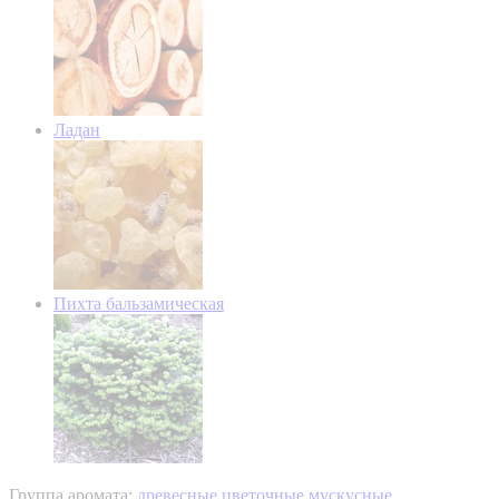
Ладан
Пихта бальзамическая
Группа аромата:
древесные цветочные мускусные