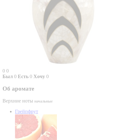
0
0
Был
0
Есть
0
Хочу
0
Об аромате
Верхние ноты
начальные
Грейпфрут