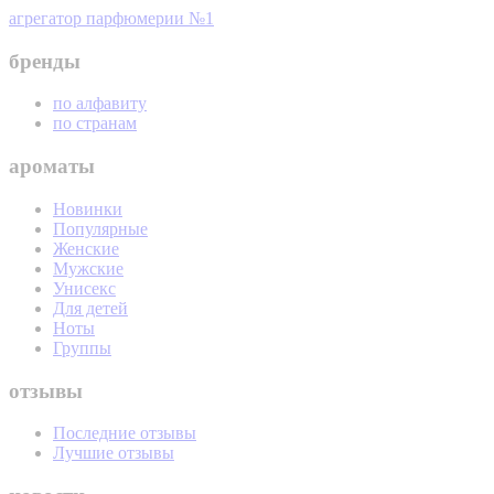
агрегатор парфюмерии №1
бренды
по алфавиту
по странам
ароматы
Новинки
Популярные
Женские
Мужские
Унисекс
Для детей
Ноты
Группы
отзывы
Последние отзывы
Лучшие отзывы