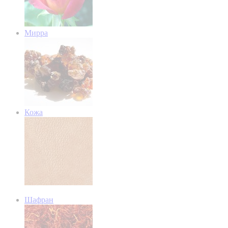
Мирра
Кожа
Шафран