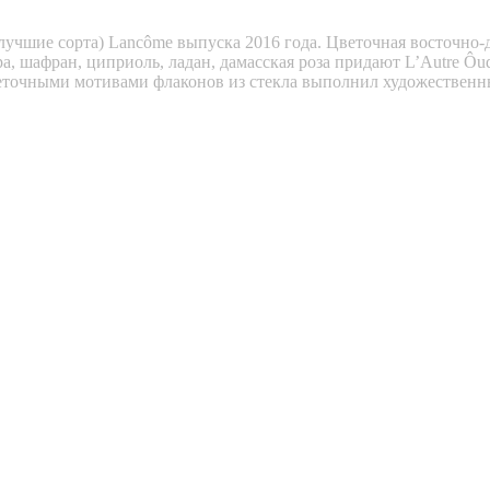
: лучшие сорта) Lancôme выпуска 2016 года. Цветочная восточно
ра, шафран, циприоль, ладан, дамасская роза придают L’Autre O
точными мотивами флаконов из стекла выполнил художественный