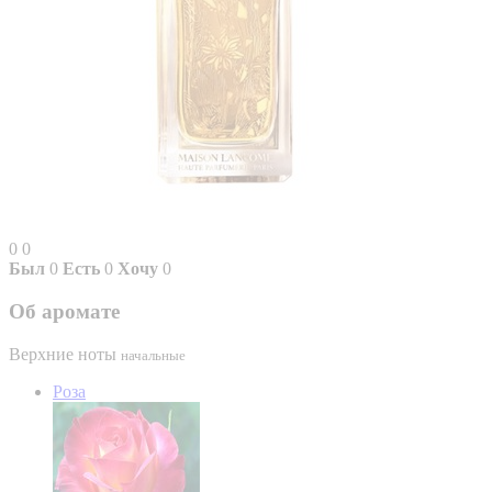
0
0
Был
0
Есть
0
Хочу
0
Об аромате
Верхние ноты
начальные
Роза