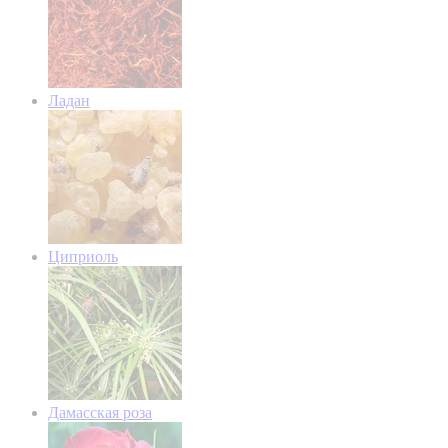
Ладан
Циприоль
Дамасская роза