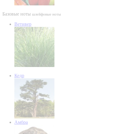
Базовые ноты
шлейфовые ноты
Ветивер
Кедр
Амбра