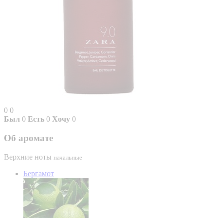
0
0
Был
0
Есть
0
Хочу
0
Об аромате
Верхние ноты
начальные
Бергамот